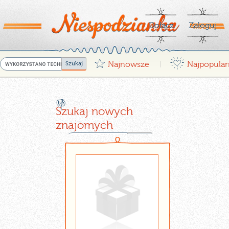
Dołącz
Zaloguj
G
¤
Najnowsze
Najpopular
|
X
Szukaj nowych
znajomych