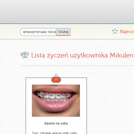
G
Najno
r
Lista życzeń użytkownika Mikulen
20
Aparat na zęby
Tagi:
zdrowie
aparat
stały
zęby