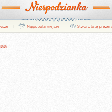
¤
r
wsze
Najpopularniejsze
Stwórz listę preze
|
|
iaa