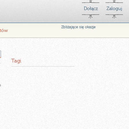
Dołącz
Zaloguj
Zbliżające się okazje
ntów
Tagi
o