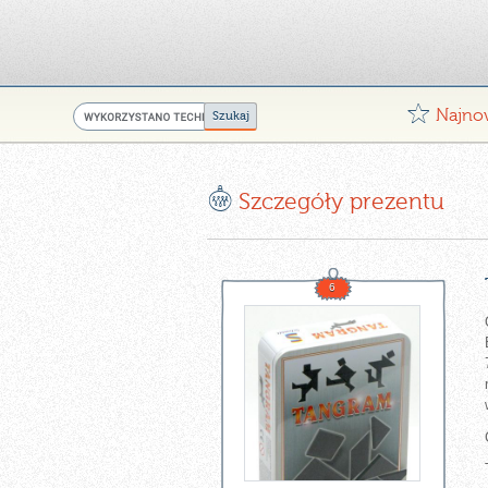
G
Najno
E
Szczegóły prezentu
6