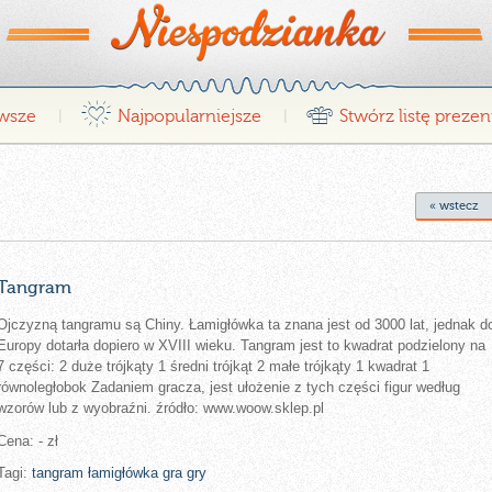
¤
r
wsze
Najpopularniejsze
Stwórz listę preze
|
|
« wstecz
Tangram
Ojczyzną tangramu są Chiny. Łamigłówka ta znana jest od 3000 lat, jednak d
Europy dotarła dopiero w XVIII wieku. Tangram jest to kwadrat podzielony na
7 części: 2 duże trójkąty 1 średni trójkąt 2 małe trójkąty 1 kwadrat 1
równoległobok Zadaniem gracza, jest ułożenie z tych części figur według
wzorów lub z wyobraźni. źródło: www.woow.sklep.pl
Cena: - zł
Tagi:
tangram
łamigłówka
gra
gry