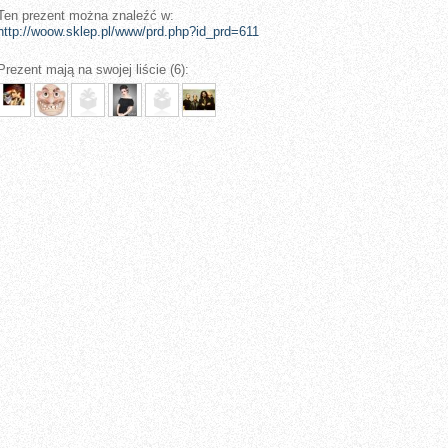
Ten prezent można znaleźć w:
http://woow.sklep.pl/www/prd.php?id_prd=611
Prezent mają na swojej liście (6):