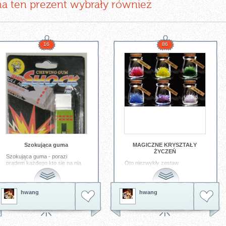
na ten prezent wybrały również
16
86
Szokująca guma
MAGICZNE KRYSZTAŁY
ŻYCZEŃ
Szokująca guma - porazi
prądem każdego kto się na nią
Oto niezwykły zestaw
skusi źródło: www.woow.sklep.pl
przeznaczony do hodowli
przepięknych kryształów.
Tagi:
guma
szokująca
prądem
Niepowtarzalne, kolorowe wzory
które w magiczny sposób
hwang
hwang
urosną w Twoim mieszkaniu!
Wszystko mieści się w
specjalnym, szklanym słoiczku
zamykanym od góry korkowym
zamknięciem. Produkt