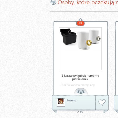
E
Osoby, które oczekują 
10
2 karatowy kubek - srebrny
pierścionek
...Każda kobieta marzy, aby
otrzymać od niego złoty
pierścionek. Ten - ozdobiony
oryginalnym kryształem
Swarovski'ego... źródło:
hwang
www.woow.sklep.pl
Tagi:
biżuteria
kubek
pierścionek
srebrny
srebro