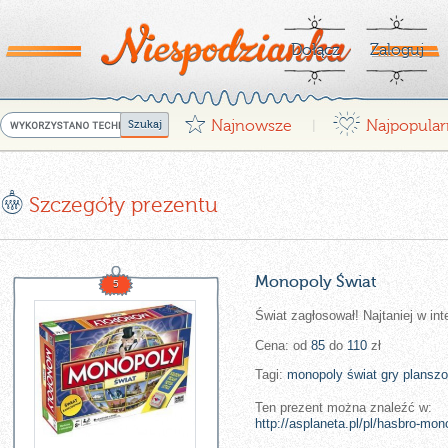
Dołącz
Zaloguj
G
¤
Najnowsze
Najpopular
|
E
Szczegóły prezentu
Monopoly Świat
5
Świat zagłosował! Najtaniej w in
Cena: od
85
do
110
zł
Tagi:
monopoly
świat
gry
plansz
Ten prezent można znaleźć w:
http://asplaneta.pl/pl/hasbro-mon