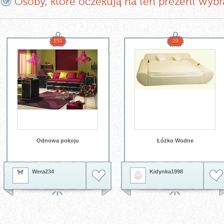
Osoby, które oczekują na ten prezent wybr
151
20
Odnowa pokoju
Łóżko Wodne
Wera234
Kidynka1998