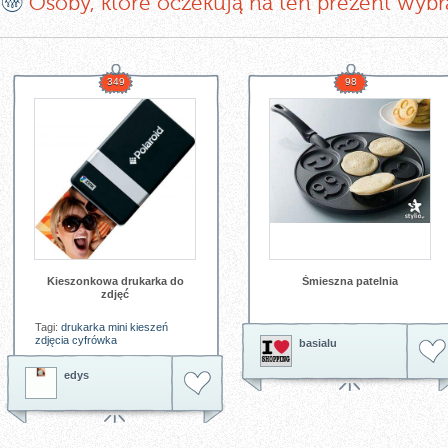
Osoby, które oczekują na ten prezent wybr
349
98
Kieszonkowa drukarka do
Śmieszna patelnia
zdjęć
Tagi:
drukarka
mini
kieszeń
zdjęcia
cyfrówka
basialu
edys