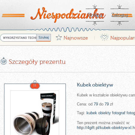
Dołącz
Zaloguj
G
¤
Najnowsze
Najpopular
|
E
Szczegóły prezentu
Kubek obiektyw
11
Kubek w kształcie obiektywu ca
Cena: od
79
do
79
zł
Tagi:
kubek
obiekty
fotograf
foto
Ten prezent można znaleźć w:
http://4gift.pl/kubek-obiektyw-xl.