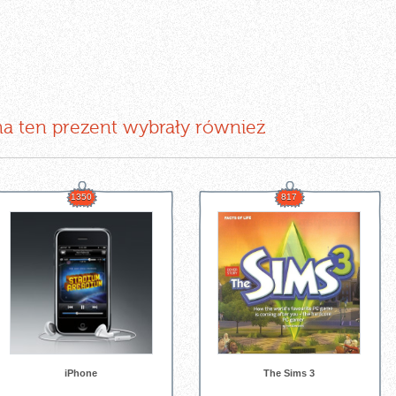
na ten prezent wybrały również
1350
817
iPhone
The Sims 3