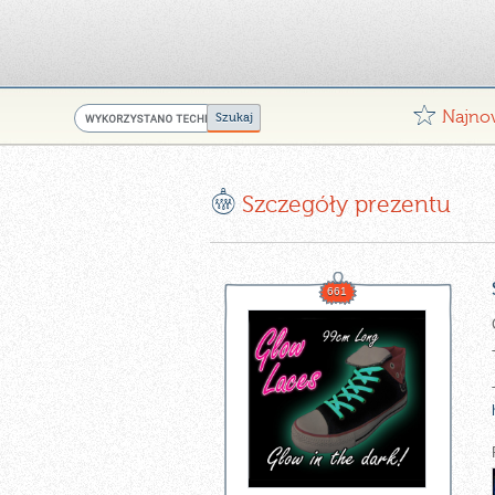
G
Najno
E
Szczegóły prezentu
661