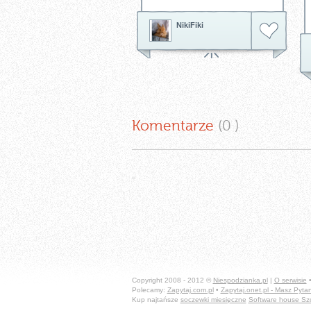
NikiFiki
Komentarze
(0
)
Copyright 2008 - 2012 ©
Niespodzianka.pl
|
O serwisie
Polecamy:
Zapytaj.com.pl
•
Zapytaj.onet.pl - Masz Pyt
Kup najtańsze
soczewki miesięczne
Software house Sz