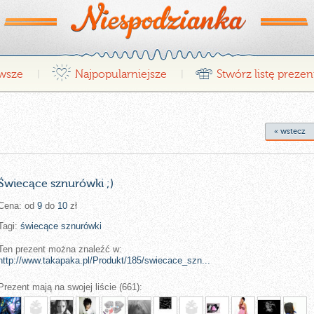
¤
r
wsze
Najpopularniejsze
Stwórz listę preze
|
|
« wstecz
Świecące sznurówki ;)
Cena: od
9
do
10
zł
Tagi:
świecące
sznurówki
Ten prezent można znaleźć w:
http://www.takapaka.pl/Produkt/185/swiecace_szn...
Prezent mają na swojej liście (661):