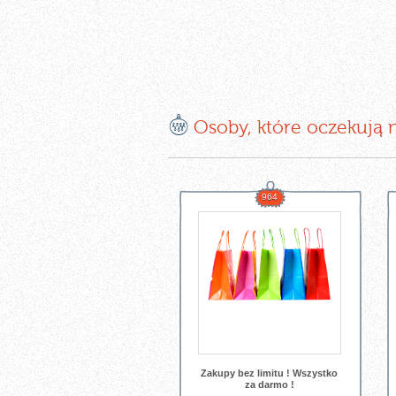
E
Osoby, które oczekują 
964
Zakupy bez limitu ! Wszystko
za darmo !