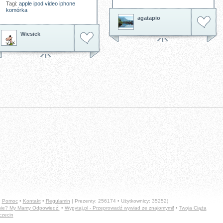
Tagi:
apple
ipod
video
iphone
komórka
agatapio
Wiesiek
•
Pomoc
•
Kontakt
•
Regulamin
| Prezenty: 256174 • Użytkownicy: 35252)
anie? My Mamy Odpowiedź!
•
Wypytaj.pl - Przeprowadź wywiad ze znajomymi!
•
Twoja Ciąża
czecin