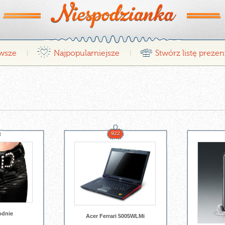
¤
r
wsze
Najpopularniejsze
Stwórz listę preze
|
|
922
odnie
Acer Ferrari 5005WLMi