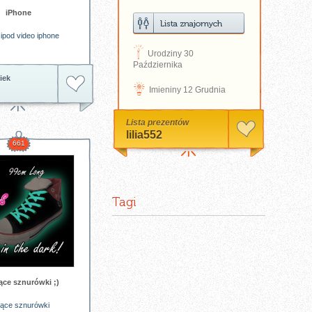
iPhone
ipod
video
iphone
D
Urodziny 30
Października
iek
N
Imieniny 12 Grudnia
Lista prezentów
lilia552
661
Tagi
ące sznurówki ;)
cące
sznurówki