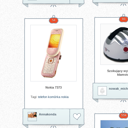
93
54
Szokujący wy
kłamst
Nokia 7373
nowak_mich
Tagi:
telefon
komórka
nokia
Annakonda
559