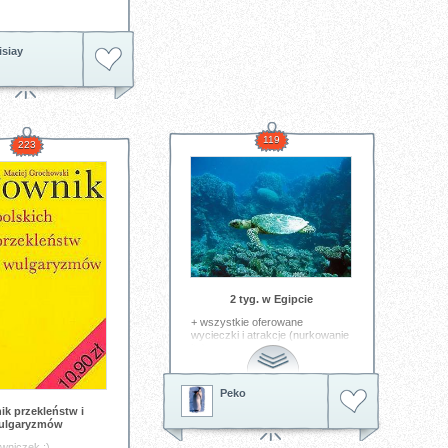
siay
119
223
2 tyg. w Egipcie
+ wszystkie oferowane
wycieczki i atrakcje (nurkowanie
itp)
Tagi:
wycieczka
egipt
nurkowanie
Peko
ik przekleństw i
ulgaryzmów
owniczek ;)