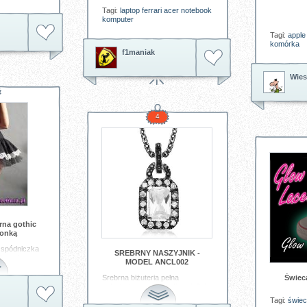
Tagi:
laptop
ferrari
acer
notebook
komputer
Tagi:
apple
komórka
f1maniak
Wies
4
rna gothic
ronką
 spódniczka
SREBRNY NASZYJNIK -
wiązaniem z
MODEL ANCL002
Srebrna biżuteria pełna
Świec
spódniczka
szlachetnego uroku i finezji. Jej
pełna lekkości wytworność
Tagi:
świe
nawiązuje do stylu art noveau.