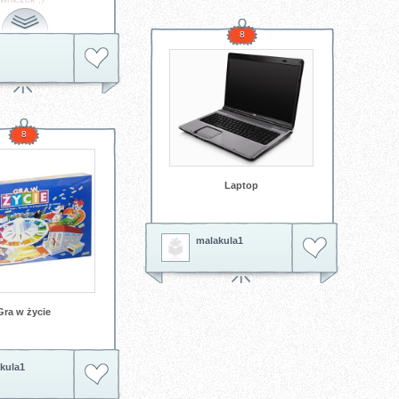
ik
przekleństwa
y
8
8
Laptop
malakula1
Gra w życie
kula1