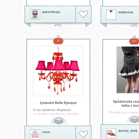
qaroolinqa
makoova
9
82
Spódniczka cza
żyrandol Belle Epoque
lolita z ko
5-cio ramienny elegancki
Prześliczna czarna
żyrandol z klosikami z tkaniny.
z tiulem koronką i 
tyłu.
Tagi:
żyrandol
Tagi:
spódnica
mini
dorcia_dark
zuza
emo
punk