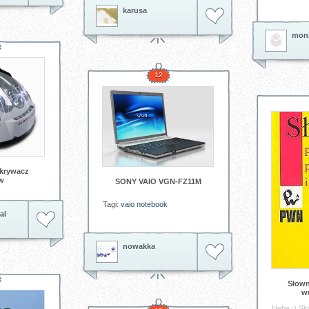
Elizabeth – piękno biżuterii z tej
karusa
kolekcji, rozpoczyna właśnie
swoje panowanie...
moni
Tagi:
naszyjnik
srebro
biżuteria
12
krywacz
w
SONY VAIO VGN-FZ11M
Tagi:
vaio
notebook
al
nowakka
Słown
w
Hehe ;) Sł