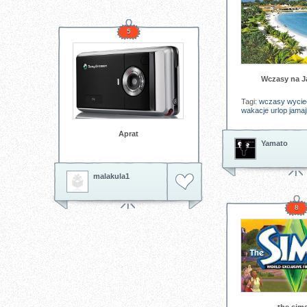
5
Wczasy na J
Tagi:
wczasy
wycie
wakacje
urlop
jama
Aprat
Yamato
malakula1
8