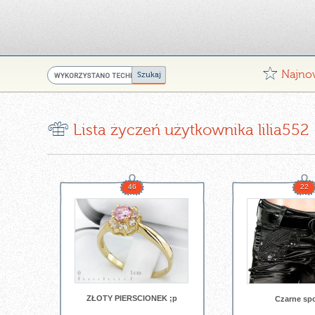
G
Najno
r
Lista życzeń użytkownika lilia552
46
22
ZŁOTY PIERSCIONEK ;p
Czarne sp