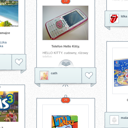
19
Tagi:
słown
wulgaryzm
Idka
amajce
czka
jka
Telefon Hello Kitty.
HELLO KITTY. cudowny, różowy
telefon.
Tagi:
hello
kitty
telefon
różowy
cath
26
mala