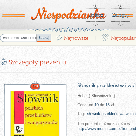
Dołącz
Zaloguj
G
¤
Najnowsze
Najpopular
|
E
Szczegóły prezentu
Słownik przekleństw i w
223
Hehe ;) Słowniczek ;)
Cena: od
10
do
15
zł
Tagi:
słownik
przekleństwa
wulg
Ten prezent można znaleźć w:
http://www.merlin.com.pl/fronten