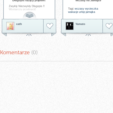
Długopis rażący prądem!
Wczasy na Jamajce
Zwykły Niezwykły Długopis !!
Tagi:
wczasy
wycieczka
Wystarczy przekręcić
wakacje
urlop
jamajka
końcówkę i używać go jak
normalnego długopisu. Jeżeli
ktoś natomiast o tym nie wie
zawsze próbuje włączyć go w
cath
Yamato
standardowy sposób czyli
przyciskając go u góry i w tym
momencie Hmm !!! Zdziwienie ??
Szok ?? Zaskoczenie ?? I Kupa
Śmiechu !!!! Otóż tak !!!! I to
jeszcze ile ???? Zamiast
włączenia się długopisu osoba
zostaje ugodzona bezpiecznym
Komentarze
(0
)
impulsem elektryczny przez co
nie dotyka juz więcej tego
długopisu a inne metalowe
najpierw bezpiecznie dotyka
palcem aby nie stać się
obiektem drwin i śmiechu
otoczenia.
Tagi:
prąd
długopis