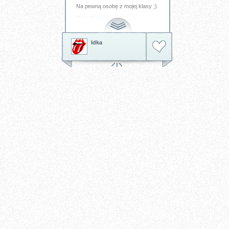
Na pewną osobę z mojej klasy ;)
Tagi:
długopis
prąd
Idka