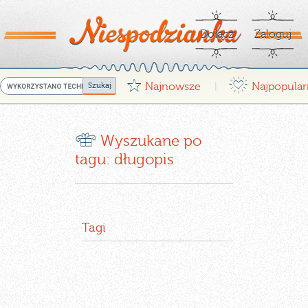
Dołącz
Zaloguj
G
¤
Najnowsze
Najpopular
|
r
Wyszukane po
tagu: długopis
Tagi