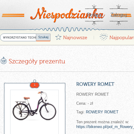
Dołącz
Zaloguj
G
¤
Najnowsze
Najpopular
|
E
Szczegóły prezentu
ROWERY ROMET
1
ROWERY ROMET
Cena: - zł
Tagi:
ROWERY
ROMET
Ten prezent można znaleźć w:
https://bikeneo.pl/pol_m_Rowe