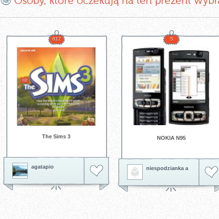
Osoby, które oczekują na ten prezent wybr
817
5
The Sims 3
NOKIA N95
agatapio
niespodzianka a