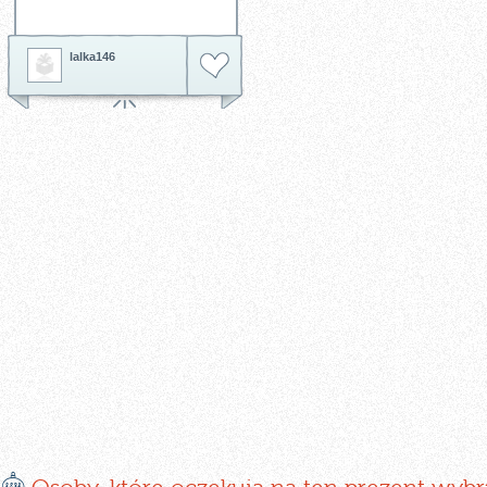
lalka146
E