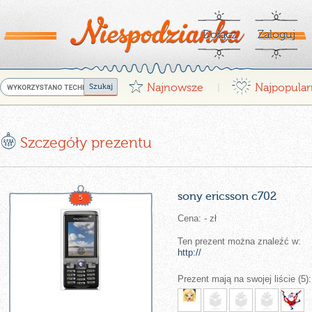
Dołącz
Zaloguj
G
¤
Najnowsze
Najpopular
|
E
Szczegóły prezentu
sony ericsson c702
5
Cena: - zł
Ten prezent można znaleźć w:
http://
Prezent mają na swojej liście (5):