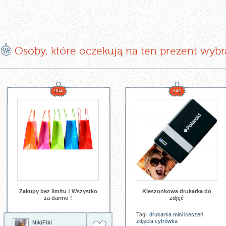
E
Osoby, które oczekują na ten prezent wybr
964
349
Zakupy bez limitu ! Wszystko
Kieszonkowa drukarka do
za darmo !
zdjęć
Tagi:
drukarka
mini
kieszeń
zdjęcia
cyfrówka
NikiFiki