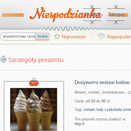
Dołącz
Zaloguj
G
¤
Najnowsze
Najpopular
|
E
Szczegóły prezentu
Dożywotni zestaw lodów 
60
Mniam, mniam, śmietankowo - c
Cena: od
10
do
50
zł
Tagi:
mniam
lody
czekolada
śmie
Ten prezent można znaleźć w:
http://