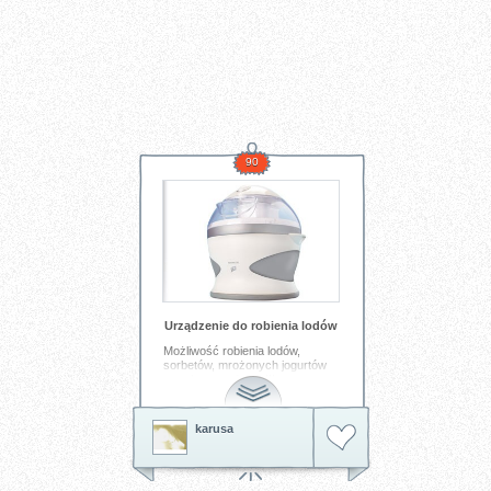
90
Urządzenie do robienia lodów
Możliwość robienia lodów,
sorbetów, mrożonych jogurtów
we własnym domu !!!
Tagi:
lody
maszynka
karusa