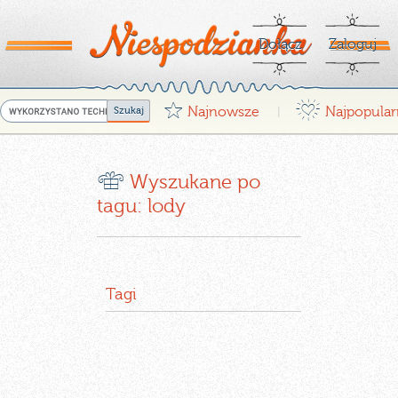
Dołącz
Zaloguj
G
¤
Najnowsze
Najpopular
|
r
Wyszukane po
tagu: lody
Tagi