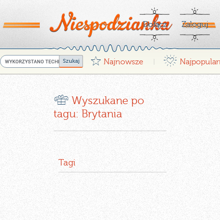
Dołącz
Zaloguj
G
¤
Najnowsze
Najpopular
|
r
Wyszukane po
tagu: Brytania
Tagi