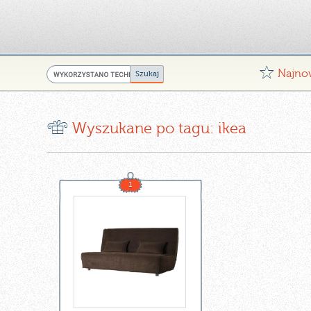
G
Najno
r
Wyszukane po tagu: ikea
1