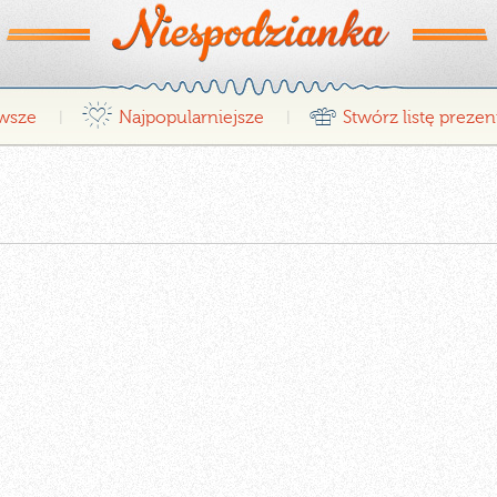
¤
r
wsze
Najpopularniejsze
Stwórz listę preze
|
|