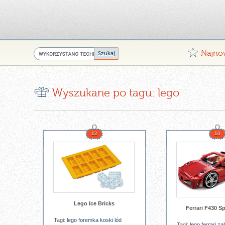
G
Najno
r
Wyszukane po tagu: lego
12
10
Lego Ice Bricks
Ferrari F430 Sp
Tagi:
lego
foremka
koski
lód
Tagi:
lego
ferrari
za