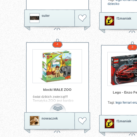
dziecko
suler
f1maniak
4
3
klocki MAŁE ZOO
Lego - Enzo Fer
świat dzikich zwierząt!!!
Tematyka ZOO jest bardzo
Tagi:
lego
ferrari
en
popularna zarówno u dzieci jak i
u rodziców. Poprzez zabawę
poznajemy wiele gatunków
egzotycznych zwierząt. *Zestaw
nowaczek
zawiera zwierzątka, strażnika
f1maniak
ZOO oraz duże, budowlane
klocki.
Tagi:
klocki
lego
zabawka
duplo