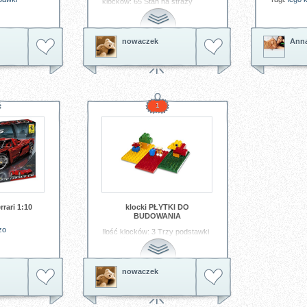
klocków: 65 Stań na straży
bezpieczeństwa i spokoju
mieszkańców Ville w tym
wspaniałym posterunku.
Znajdziesz tu biuro, furgonetkę
nowaczek
Ann
policyjną, areszt oraz
śmigłowiec.
Tagi:
klocki
lego
zabawka
1
rari 1:10
klocki PŁYTKI DO
BUDOWANIA
zo
Ilość klocków: 3 Trzy podstawki
do najśmielszych pomysłów
Tagi:
klocki
lego
zabawka
nowaczek