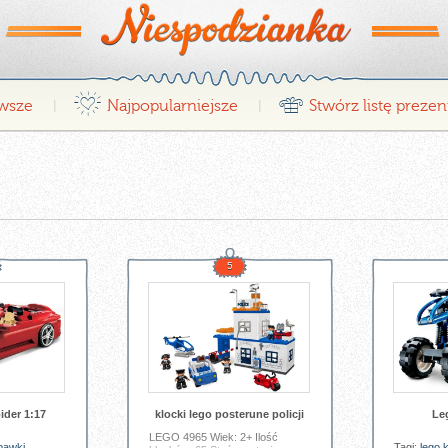
¤
r
wsze
Najpopularniejsze
Stwórz listę preze
|
|
5
ider 1:17
klocki lego posterune policji
Le
LEGO 4965 Wiek: 2+ Ilość
bawki
Tagi:
lego
k