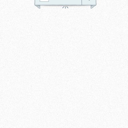
jedwabistość... bardzo
przyjemny :)
Tagi:
krem
pod
oczy
kawior
spa