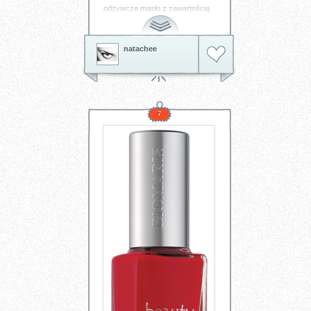
odżywcze masło z zawartością
masła kakaowego, shea oraz
prawdziwej wanilii. idealne dla
suchej skóry nóg, ujędrnia i
chroni przed wysuszeniem.
natachee
bardzo zmysłowa przyjemność
używania...
Tagi:
krem
balsam
do
ciała
spa
7