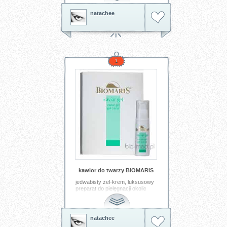
wkładam do butelki z perfumami
dla domu i odwracam co parę
natachee
dni. piękny design, pasuje do
eleganckiego salonu, ale też
pokoju kąpielowego. jeden z
moich ulubionych prezentów :)
Tagi:
perfumy
spa
relaks
kobiety
1
kawior do twarzy BIOMARIS
jedwabisty żel-krem, luksusowy
preparat do pielęgnacji okolic
oczu, ust, szyi.
wysokoskoncentrowany
ekstrakt z kawioru jest bogaty w
fosfolipidy i stymulatory produkcji
natachee
kolagenu. i jeszcze ta