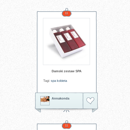
11
Damski zestaw SPA
Tagi:
spa
kobieta
Annakonda
11