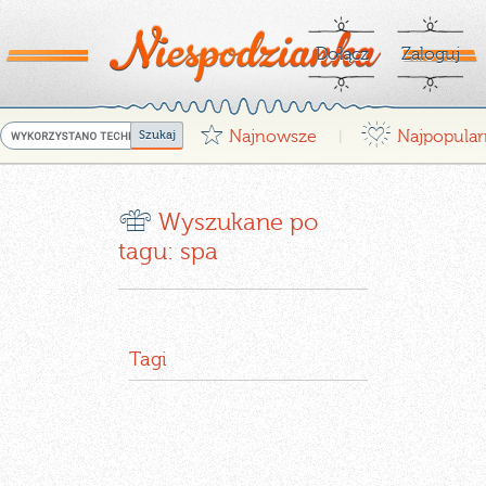
Dołącz
Zaloguj
G
¤
Najnowsze
Najpopular
|
r
Wyszukane po
tagu: spa
Tagi