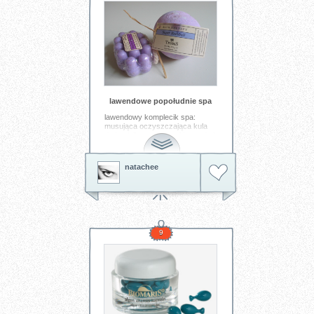
lawendowe popołudnie spa
lawendowy komplecik spa:
musująca oczyszczająca kula
do kąpieli, z gałązkami lawendy i
masujące mydło-scrub, z
kruszoną brzoskwinią. najlepszy
relaks w jedno popołudnie.
natachee
Tagi:
spa
relaks
kąpiel
mydlarnia
sól
9