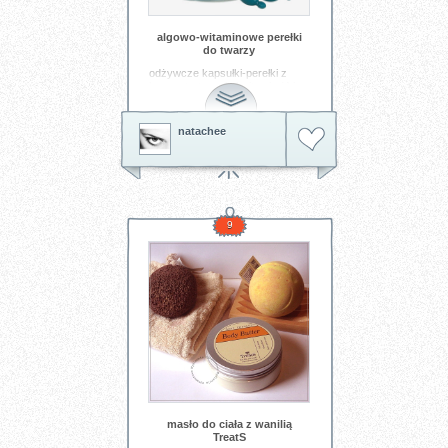
algowo-witaminowe perełki
do twarzy
odżywcze kapsułki-perełki z
koncentratem alg i witamin (A i
E), super dla suchej skóry,
zwłaszcza po wakacjach.
wspaniałe też jako preparat
natachee
ujędrniający biust i dekolt - nie
tylko dla dojrzałych :)
Tagi:
kapsułki
kosmetyki
biust
spa
sexy
9
masło do ciała z wanilią
TreatS