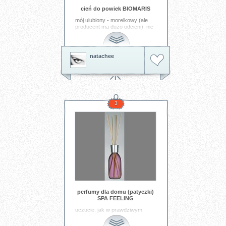
cień do powiek BIOMARIS
mój ulubiony - morelkowy (ale
producent ma dużo odcieni). nie
tylko pięknie wyglądają, ale są
trwałe i... pielęgnują! to cienie z
dodatkiem minerałów z alg.
natachee
Tagi:
uroda
makijaż
spa
cień
do
3
perfumy dla domu (patyczki)
SPA FEELING
uczucie, jak w prawdziwym
spa... piękny, kwiatowy zapach,
delikatny i relaksujący. patyczki