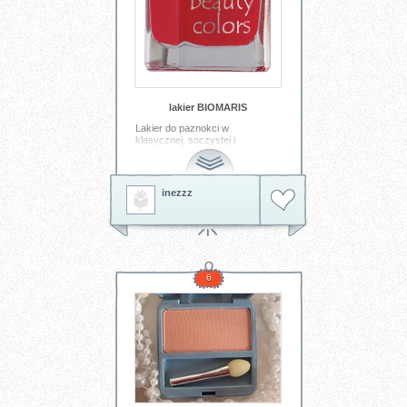
lakier BIOMARIS
Lakier do paznokci w
klasycznej, soczystej i
wymownej czerwieni. Ładnie
prezentuje się w letnich butach.
Ma właściwości
odżywcze:ekstrakt z alg,
inezzz
poziomuje płytkę paznokcia.
Producent posiada też inne
kolory....z delikatniejszych
kolorów polecam perłowy
łososiowy róż
Tagi:
lakier
spa
kobieta
sexy
6
czerwień