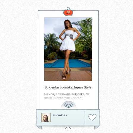
28
Sukienka bombka Japan Style
Piękna, seksowna sukienka, w
moim ukochanym kolorze:)
Tagi:
sukienka
biała
seksowna
marzenie
allegro
aliciakiss