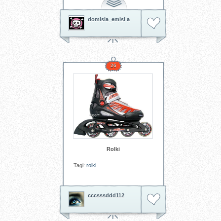
domisia_emisi a
26
Rolki
Tagi:
rolki
cccsssddd112