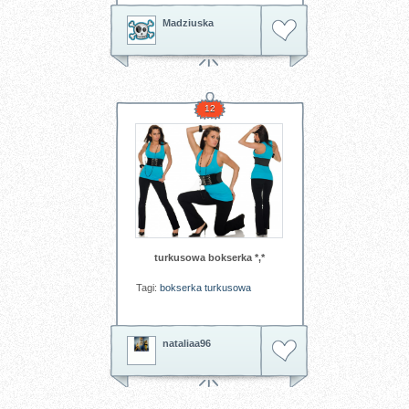
Madziuska
12
turkusowa bokserka *,*
Tagi:
bokserka
turkusowa
nataliaa96