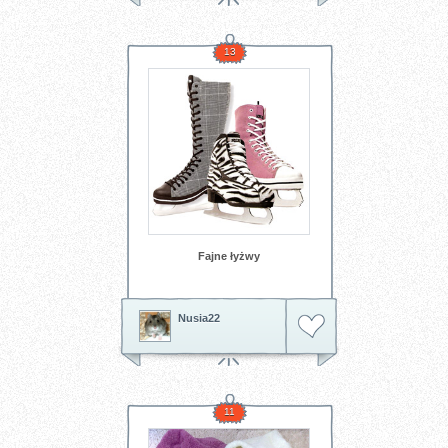
13
Fajne łyżwy
Nusia22
11