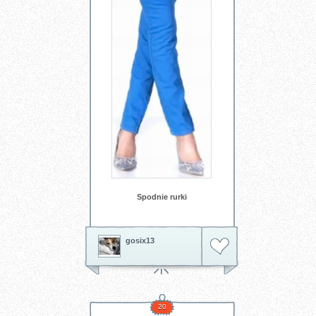
Spodnie rurki
gosix13
20