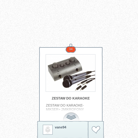
34
ZESTAW DO KARAOKE
ZESTAW DO KARAOKE-
MIKSER+ 2MIKROFONY
MIC2XB Komplet zawiera
elementy umożliwiające
doskonałą zabawę - karaoke.
Mikser pozwala na podkładanie
vane94
pod muzykę głosów dwóch
osób. W zestawie znajduja się
dwa mikrofony MIC3BL i