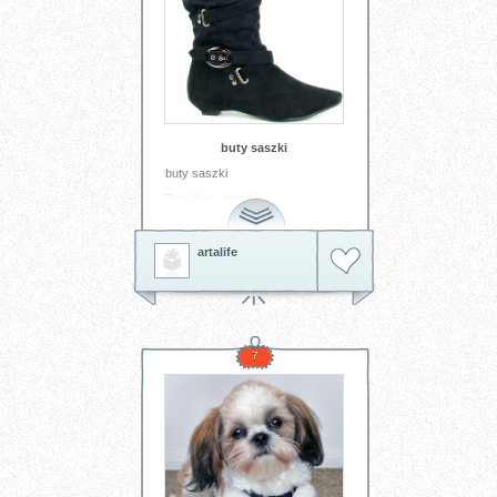
buty saszki
buty saszki
Tagi:
buty
saszki
artalife
7