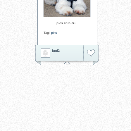
pies shih-tzu.
Tagi:
pies
juul2