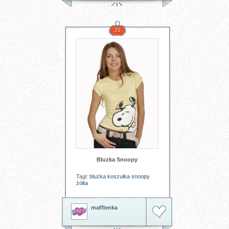
specjalny, dedykowany pulpit
mikserski PROMIX02.
Producent VELLEMAN
21
Tagi:
muzyka
Bluzka Snoopy
Tagi:
bluzka
koszulka
snoopy
żółta
mafflenka