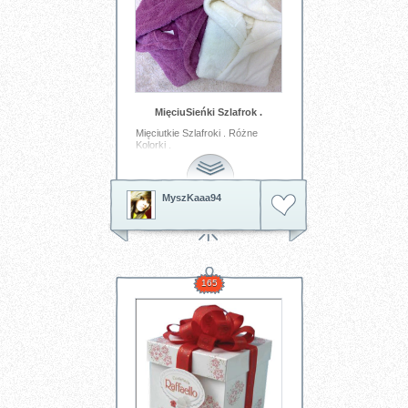
MięciuSieńki Szlafrok .
Mięciutkie Szlafroki . Różne
Kolorki .
Tagi:
szlafrok
kolory
MyszKaaa94
165