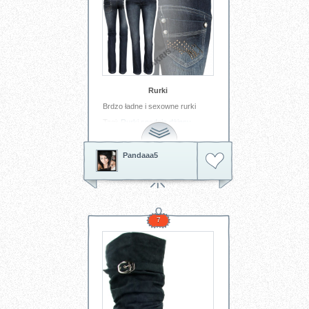
Rurki
Brdzo ładne i sexowne rurki
Tagi:
Rurki
spodnie
dżinsy
Pandaaa5
7