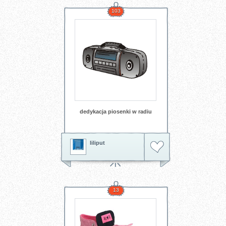
103
dedykacja piosenki w radiu
liliput
13