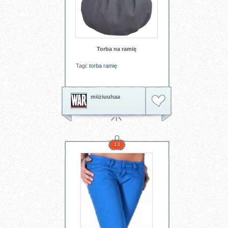
Torba na ramię
Tagi:
torba
ramię
miiziuuhaa
13