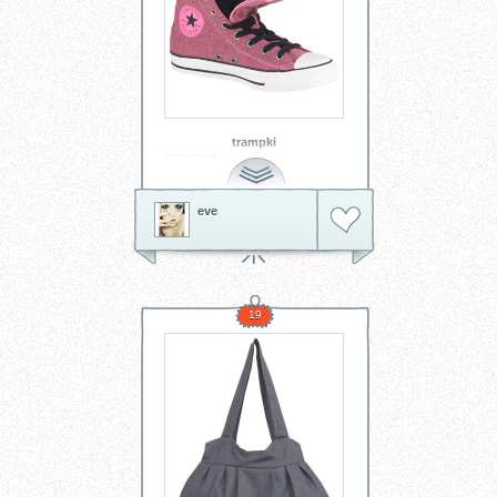
trampki
converse
eve
19