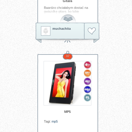
Gitara
Baardzo chciałabym dostać na
gwiazdkę gitarę, bo lubię
śpiewać i mogłabym sama sobie
przygrywać ;)
Tagi:
Instrument
muchachita
37
MP5
Tagi:
mp5