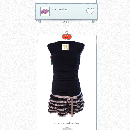
mafflenka
20
czarna sukienka
Są różne kolory dołu