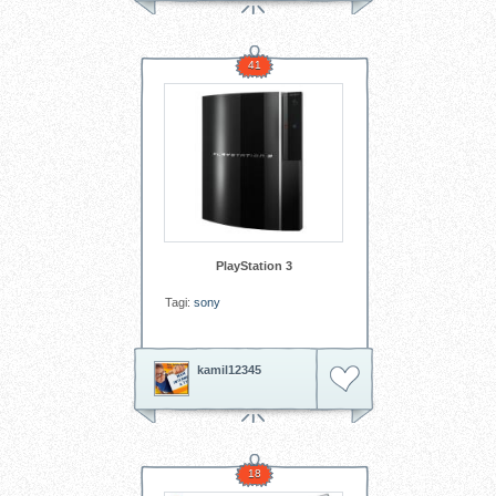
41
PlayStation 3
Tagi:
sony
kamil12345
18