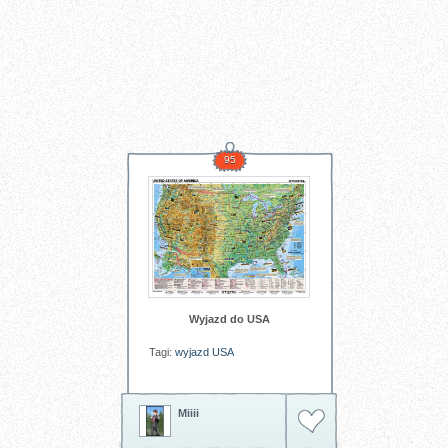
95
Wyjazd do USA
Tagi:
wyjazd
USA
Miiii