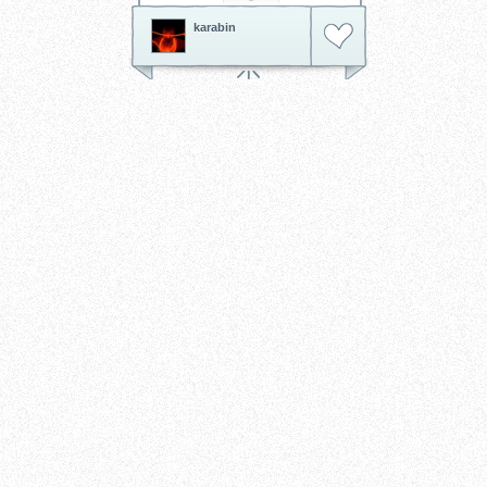
muzykę (koncerty, teledyski,
MP3, Atrac3Plus), posiada
karabin
przeglądarkę Internetową, służy
jako foto album (zdjęcia i filmy z
Memory Stick Duo). Nowe
funkcjonalności z każdą nową
wersją oprogramowania,
futurystyczny i modny wygląd,
oraz ekran LCD o jakości DVD.
Obsługuje nośnik UMD (gry,
filmy, muzyka - 1.8GB!), oraz
Memory Stick Duo. Opakowanie
zawiera wyłącznie konsolę PSP
oraz zasilacz!!!
Tagi:
playstation
konsola
gry
sony