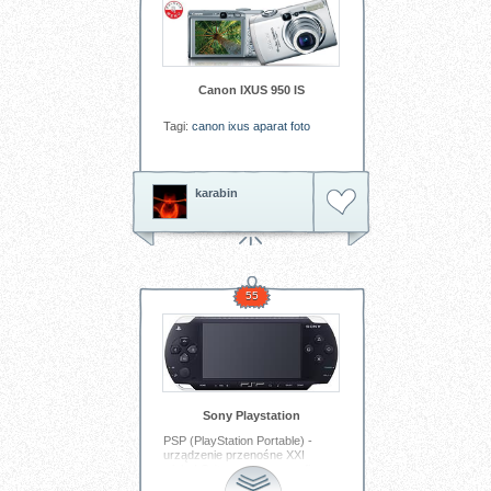
Canon IXUS 950 IS
Tagi:
canon
ixus
aparat
foto
karabin
55
Sony Playstation
PSP (PlayStation Portable) -
urządzenie przenośne XXI
wieku! Odtwarza gry o grafice
zbliżonej do PS2 (!), filmy,