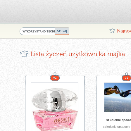
G
Najno
r
Lista życzeń użytkownika majka
61
91
szkolenie spad
szkolenie spadoch