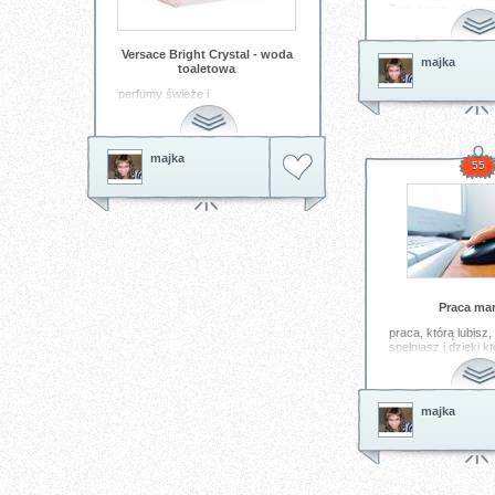
Tagi:
sporty
ekstre
Versace Bright Crystal - woda
majka
toaletowa
perfumy świeże i
kwiatowe,orzeźwiające w
eleganckim flakonie
Tagi:
perfumy
zapachy
wody
majka
toaletowe
55
Praca ma
praca, którą lubisz,
spełniasz i dzięki kt
zarabiasz wystarcz
starcza i nadto...
Tagi:
praca
życie
z
majka
pieniądze
kariera