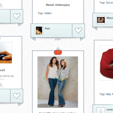
malne
latanie
Tagi:
Szcz
Masaż relaksujący
Tagi:
relaks
Marz
Pati
2
rzeń
 w której się
órej
ająco, a
awodowe
Tagi:
fatty
f
now