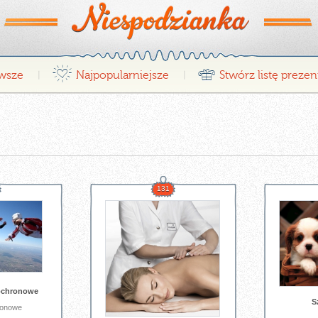
¤
r
wsze
Najpopularniejsze
Stwórz listę preze
|
|
131
ochronowe
S
ronowe