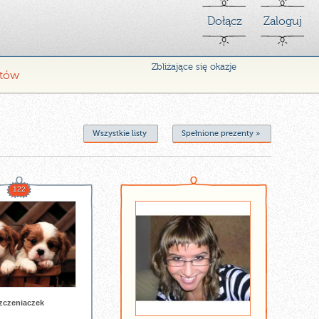
Dołącz
Zaloguj
Zbliżające się okazje
ntów
Wszystkie listy
Spełnione prezenty »
122
zczeniaczek