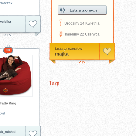
eniaczek
D
ycielka
Urodziny 24 Kwietnia
N
Imieniny 22 Czerwca
Lista prezentów
58
majka
Tagi
Fatty King
otel
ak_michal