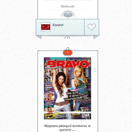
Netbook
wypatrzyłam w Media Markt, taki
fajny.
Agapyt
6
Wygrana jakiegoś konkursu w
gazecie ....