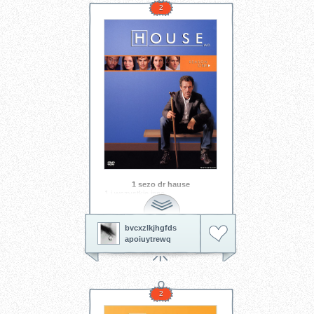
2
1 sezo dr hause
1 i wszystkie inne
bvcxzlkjhgfds
apoiuytrewq
2