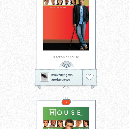
3 sezon dr hause
3 i wszystkie inne
bvcxzlkjhgfds
apoiuytrewq
1