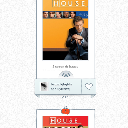
2 sezon dr hause
2 i wszystkie inne
bvcxzlkjhgfds
apoiuytrewq
2