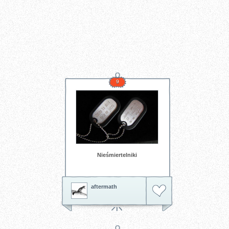
9
Nieśmiertelniki
aftermath