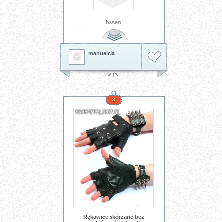
basen
basen
manuelcia
8
Rękawice skórzane bez