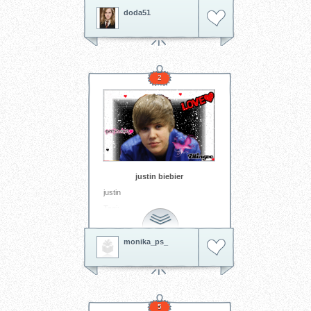
doda51
2
justin biebier
justin
Tagi:
http://image.blingee.com/images18/content/output/000/000/
monika_ps_
5