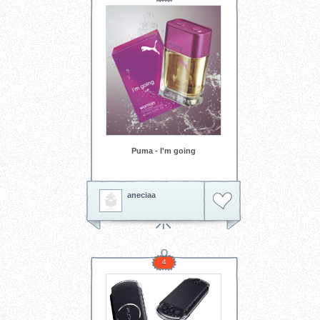
Puma - I'm going
aneciaa
4