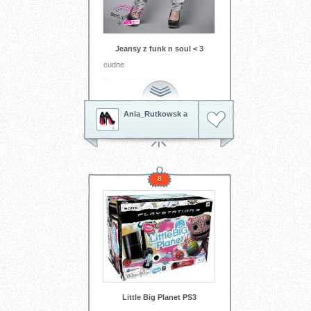
Jeansy z funk n soul < 3
cudne
Tagi:
jeansy
funk
soul
Ania_Rutkowsk a
8
Little Big Planet PS3