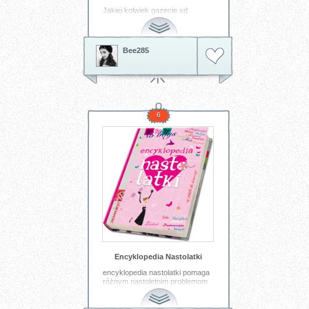
Jakiej kolwiek gazecie xd
Tagi:
Bee285
wygrana
jakiegoś
konkursu
gazecie
Bee285
6
Encyklopedia Nastolatki
encyklopedia nastolatki pomaga
różnym nastoletnim problemom
Tagi:
encyklopedia
nastolatki