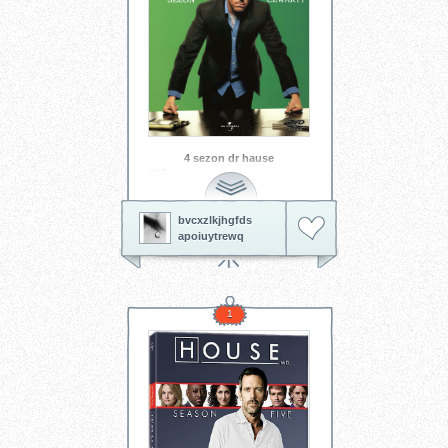
4 sezon dr hause
xyz
bvcxzlkjhgfds
apoiuytrewq
1