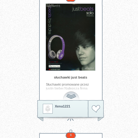
słuchawki just beats
Słuchawki promowane przez
justin bieber.Najlepsza firma
słuchawek
Tagi:
słuchawki
justin.b.
Xena1221
8