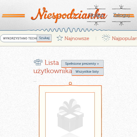
Dołącz
Zaloguj
G
¤
Najnowsze
Najpopular
|
r
Lista życzeń
Spełnione prezenty »
użytkownika niki2600
Wszystkie listy