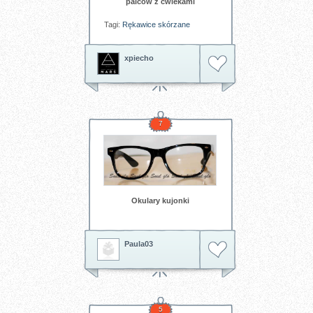
palców z ćwiekami
Tagi:
Rękawice
skórzane
xpiecho
7
Okulary kujonki
Paula03
5