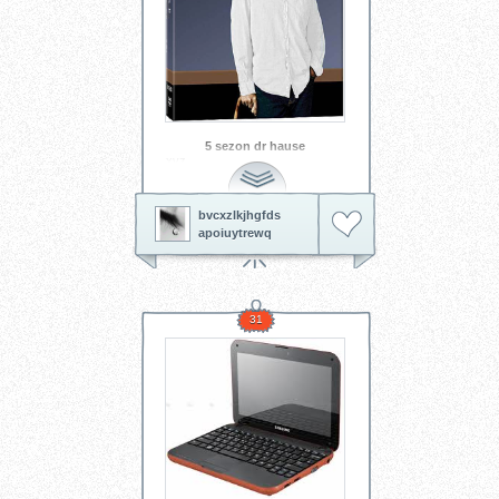
5 sezon dr hause
xyz
bvcxzlkjhgfds
apoiuytrewq
31