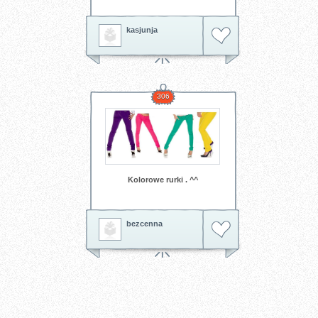
kasjunja
306
Kolorowe rurki . ^^
bezcenna