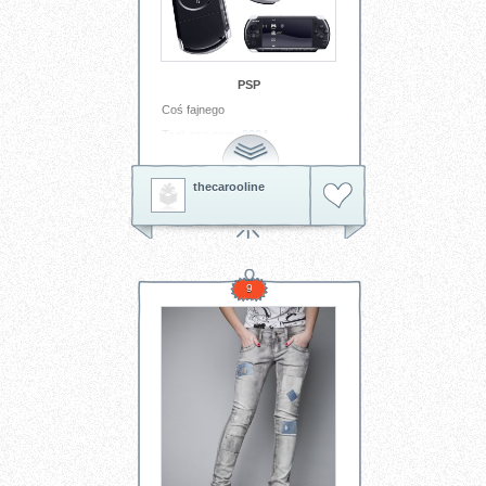
PSP
Coś fajnego
Tagi:
psp
sony
3004
thecarooline
9