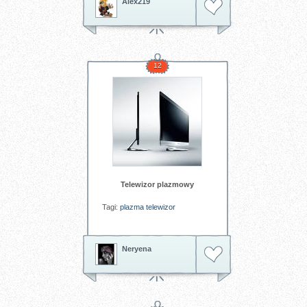
Alex219
12
Telewizor plazmowy
Tagi:
plazma
telewizor
Neryena