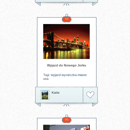
50
Wyjazd do Nowego Jorku
Tagi:
wyjazd
wycieczka
miasto
usa
Katie
95