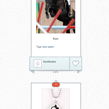
Kon
Tagi:
kon
sport
koniksara
10