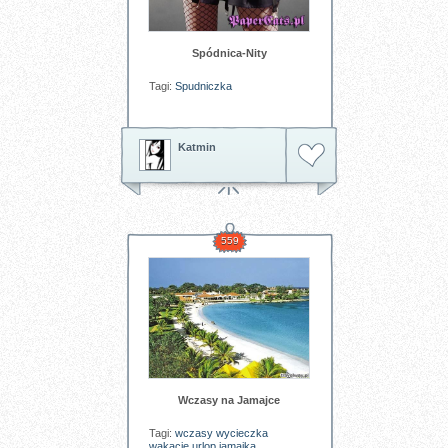
Spódnica-Nity
Tagi:
Spudniczka
Katmin
559
Wczasy na Jamajce
Tagi:
wczasy
wycieczka
wakacje
urlop
jamajka