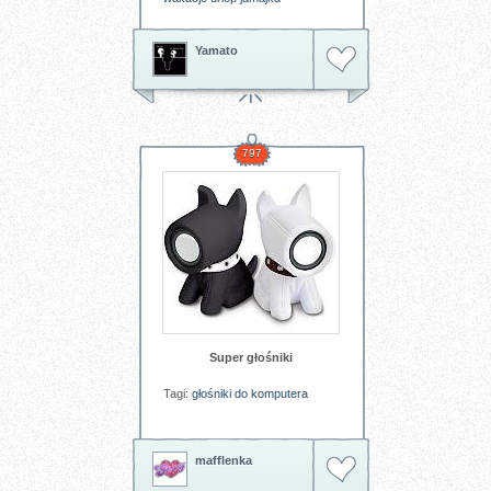
Yamato
797
Super głośniki
Tagi:
głośniki
do
komputera
mafflenka