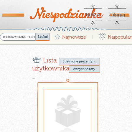
Dołącz
Zaloguj
G
¤
Najnowsze
Najpopular
|
r
Lista życzeń
Spełnione prezenty »
użytkownika Nika16
Wszystkie listy