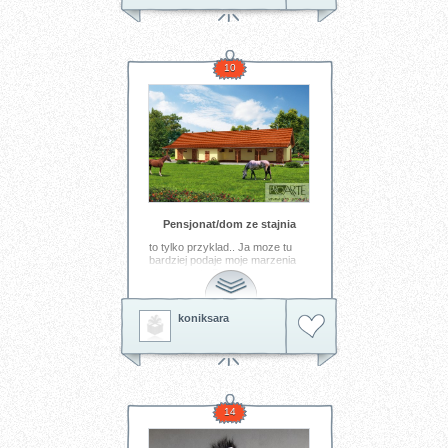
10
Pensjonat/dom ze stajnia
to tylko przyklad.. Ja moze tu
bardziej podaje moje marzenia
niz prezenty:D
Tagi:
dom
konie
rekreacja
koniksara
14