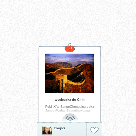
143
wycieczka do Chin
PekinXi'anBanpoChongqingrzeka
JangcyWuhanSzanghajwyspa
HainanHongkong
Tagi:
wycieczka
Chiny
zooper