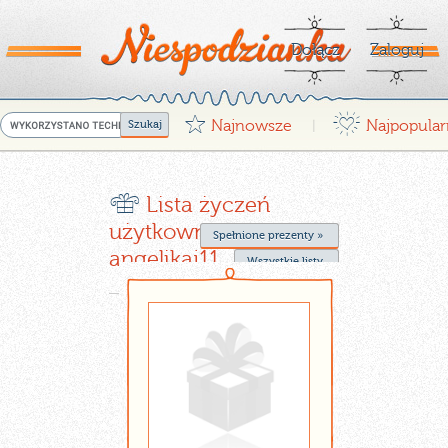
Dołącz
Zaloguj
G
¤
Najnowsze
Najpopular
|
r
Lista życzeń
użytkownika
Spełnione prezenty »
angelikaj11
Wszystkie listy