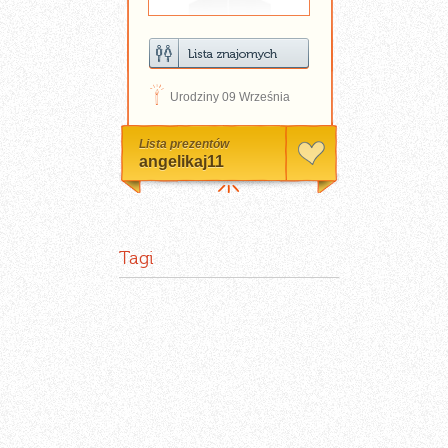
D
Urodziny 09 Września
Lista prezentów
angelikaj11
Tagi