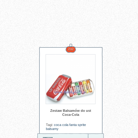
232
Zestaw Balsamów do ust
Coca-Cola
Tagi:
coca
cola
fanta
sprite
balsamy